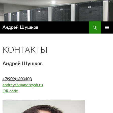
Поиск
Андрей Шушков
ПЕРЕЙТИ
ОСНОВ
К
МЕНЮ
СОДЕРЖИМОМУ
КОНТАКТЫ
Андрей Шушков
+7(909)1300408
andreysh@andreysh.ru
QR code