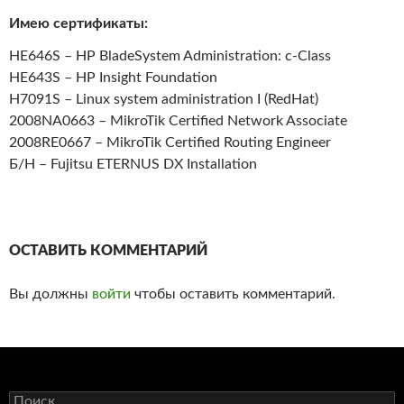
Имею сертификаты:
HE646S – HP BladeSystem Administration: c-Class
HE643S – HP Insight Foundation
H7091S – Linux system administration I (RedHat)
2008NA0663 – MikroTik Certified Network Associate
2008RE0667 – MikroTik Certified Routing Engineer
Б/Н – Fujitsu ETERNUS DX Installation
ОСТАВИТЬ КОММЕНТАРИЙ
Вы должны
войти
чтобы оставить комментарий.
И